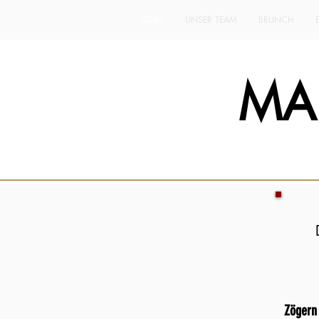
START
UNSER TEAM
BRUNCH
MA
Zögern 