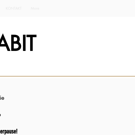
KONTAKT
More
BIT
ie
6
merpause!