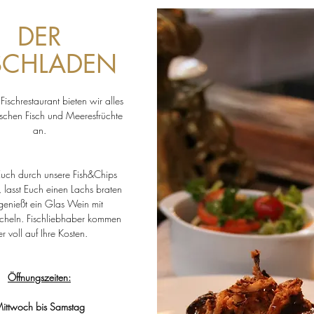
DER
SCHLADEN
Fischrestaurant bieten wir alles
ischen Fisch und Meeresfrüchte
an.
Euch durch unsere Fish&Chips
, lasst Euch einen Lachs braten
genießt ein Glas Wein mit
cheln. Fischliebhaber kommen
er voll auf Ihre Kosten.
Öffnungszeiten:
ittwoch bis Samstag