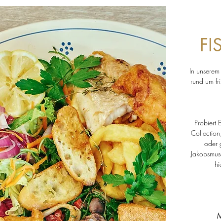
FI
In unserem 
rund um fr
Probiert 
Collection
oder 
Jakobsmus
hi
M