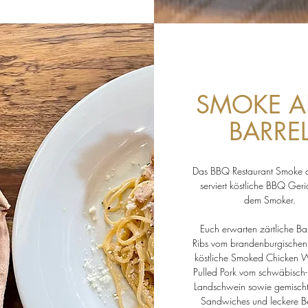
SMOKE 
BARRE
Das BBQ Restaurant Smoke a
serviert köstliche BBQ Geri
dem Smoker
.
Euch erwarten zärtliche B
Ribs vom brandenburgischen
köstliche Smoked Chicken 
Pulled Pork vom schwäbisch-
Landschwein sowie gemischte
Sandwiches und leckere B
. Dann freuen wir uns auf Euren Besuch in unserem Fischladen Prenzl