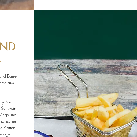
AND
L
nd Barrel
chte aus
aby Back
 Schwein,
Wings und
hällischen
 Platten,
eilagen!
auer Berg (
www.derfischladen.com
)